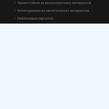
Термостойкие из высокопрочных материалов
Антипорезные из синтетических материалов
Нейлоновые перчатки
Перчатки с этикетками
Клиентам и партнерам
Скидки и Акции
Доставка и оплата
Сертификаты
Сотрудничество
Нормативные стандарты СИЗ рук
Политика конфиденциальности
О компании