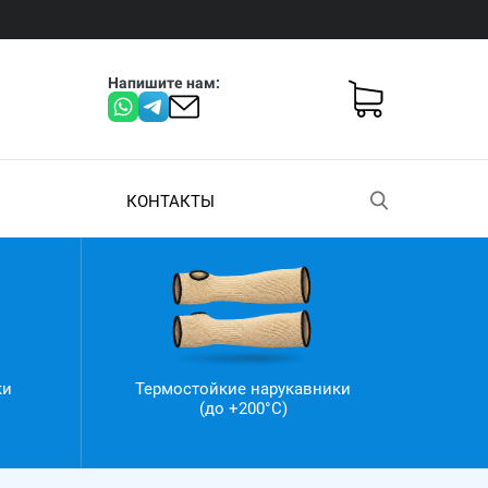
Напишите нам:
КОНТАКТЫ
ки
Термостойкие нарукавники
(до +200°С)