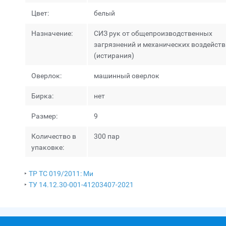
Цвет:
белый
Назначение:
СИЗ рук от общепроизводственных
загрязнений и механических воздейст
(истирания)
Оверлок:
машинный оверлок
Бирка:
нет
Размер:
9
Количество в
300 пар
упаковке:
‣
ТР ТС 019/2011: Ми
‣
ТУ 14.12.30-001-41203407-2021