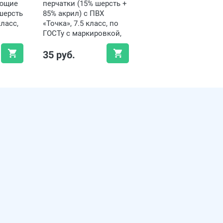
яющие
перчатки (15% шерсть +
шерсть
85% акрил) с ПВХ
класс,
«Точка», 7.5 класс, по
ГОСТу с маркировкой,
рные,
чёрные, до -10°С
35 руб.