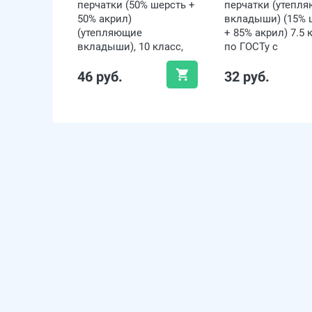
перчатки (50% шерсть +
перчатки (утепл
50% акрил)
вкладыши) (15% 
(утепляющие
+ 85% акрил) 7.5 
вкладыши), 10 класс,
по ГОСТу с
по ГОСТу с
маркировкой, чё
46 руб.
32 руб.
маркировкой, чрные,
до -10°С
до -10°С