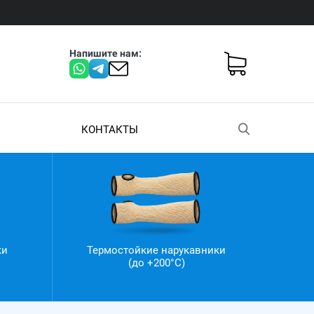
Напишите нам:
КОНТАКТЫ
ки
Термостойкие нарукавники
(до +200°С)